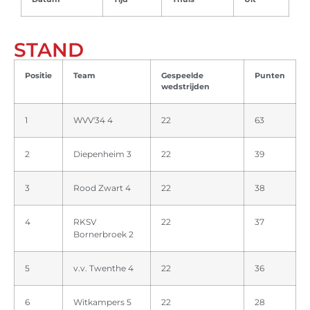
STAND
Positie
Team
Gespeelde
Punten
wedstrijden
1
WVV'34 4
22
63
2
Diepenheim 3
22
39
3
Rood Zwart 4
22
38
4
RKSV
22
37
Bornerbroek 2
5
v.v. Twenthe 4
22
36
6
Witkampers 5
22
28