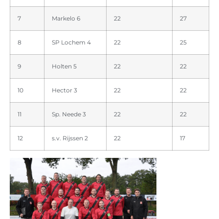
7
Markelo 6
22
27
8
SP Lochem 4
22
25
9
Holten 5
22
22
10
Hector 3
22
22
11
Sp. Neede 3
22
22
12
s.v. Rijssen 2
22
17