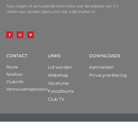
Tips, vragen of aanvullende informatie voor de website van V.V.
Holten kan worden gestuurd naar ic@vvholten.nl
CONTACT
LINKS
DOWNLOADS
Route
Lid worden
Aanmelden
Telefoon
Webshop
Privacyverklaring
Clubinfo
Vacatures
Vertrouwenspersoon
Fotoalbums
Club TV
© 2026 ALLE RECHTEN VOORBEHOUDEN
ONTWERP: VORMBAAS