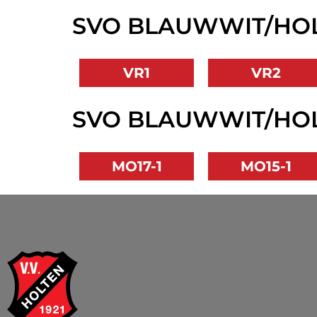
SVO BLAUWWIT/HOL
VR1
VR2
SVO BLAUWWIT/HOL
MO17-1
MO15-1