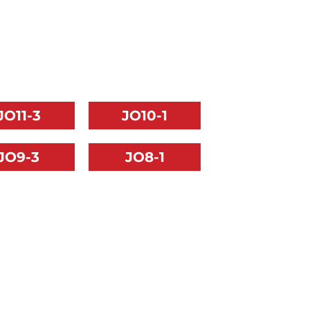
JO11-3
JO10-1
JO9-3
JO8-1