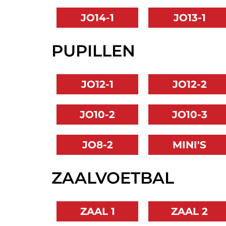
JO14-1
JO13-1
PUPILLEN
JO12-1
JO12-2
JO10-2
JO10-3
JO8-2
MINI'S
ZAALVOETBAL
ZAAL 1
ZAAL 2