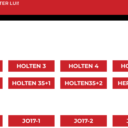
ER LUI!
HOLTEN 3
HOLTEN 4
H
HOLTEN 35+1
HOLTEN35+2
HE
JO17-1
JO17-2