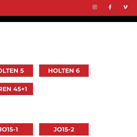
OLTEN 5
HOLTEN 6
REN 45+1
JO15-1
JO15-2