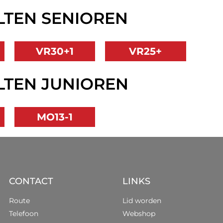
TEN SENIOREN
VR30+1
VR25+
TEN JUNIOREN
MO13-1
CONTACT
LINKS
Route
Lid worden
Telefoon
Webshop