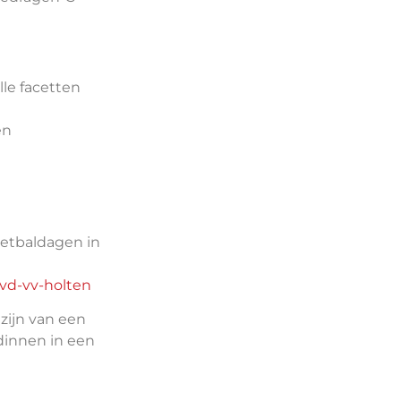
le facetten
en
oetbaldagen in
vd-vv-holten
zijn van een
dinnen in een