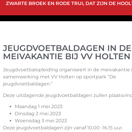
ZWARTE BROEK EN RODE TRUI, DAT ZIJN DE HOOLT
JEUGDVOETBALDAGEN IN DE
MEIVAKANTIE BIJ VV HOLTEN
Jeugdvoetbalopleiding organiseert in de meivakantie 
samenwerking met VV Holten op sportpark “De
jeugdvoetbaldagen.”
Deze uitdagende jeugdvoetbaldagen zullen plaatsvin
Maandag 1 mei 2023
Dinsdag 2 mei 2023
Woensdag 3 mei 2023
Deze jeugdvoetbaldagen zijn vanaf 10.00 -16.15 uur.