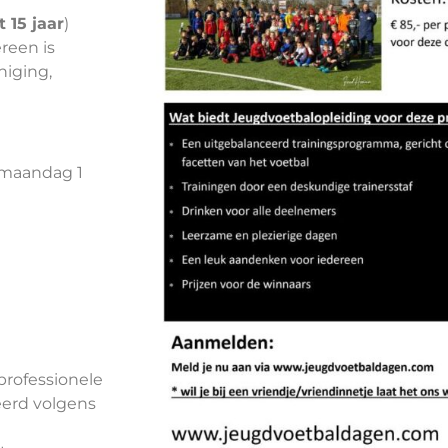
 15 jaar
)
reen is
niging,
maandag 1
professionele
leerd volgens