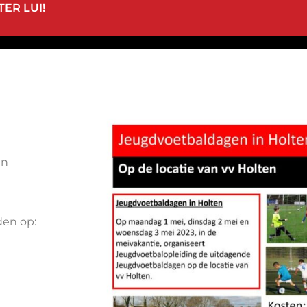
ER LUI!
in
den op: