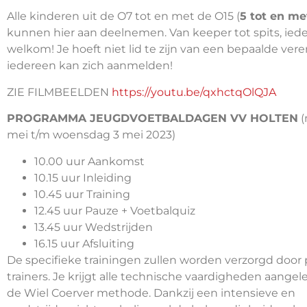
Alle kinderen uit de O7 tot en met de O15 (
5 tot en met
kunnen hier aan deelnemen. Van keeper tot spits, iede
welkom! Je hoeft niet lid te zijn van een bepaalde vere
iedereen kan zich aanmelden!
ZIE FILMBEELDEN
https://youtu.be/qxhctqOlQJA
PROGRAMMA JEUGDVOETBALDAGEN VV HOLTEN
(
mei t/m woensdag 3 mei 2023)
10.00 uur Aankomst
10.15 uur Inleiding
10.45 uur Training
12.45 uur Pauze + Voetbalquiz
13.45 uur Wedstrijden
16.15 uur Afsluiting
De specifieke trainingen zullen worden verzorgd door 
trainers. Je krijgt alle technische vaardigheden aange
de Wiel Coerver methode. Dankzij een intensieve en