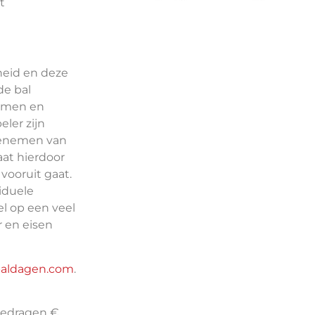
t
heid en deze
de bal
ormen en
ler zijn
eenemen van
aat hierdoor
vooruit gaat.
viduele
el op een veel
 en eisen
aldagen.com
.
 bedragen €