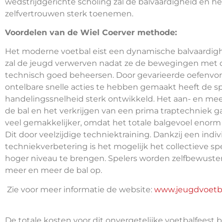
wedstrijdgerichte scholing zal de balvaardigheid en he
zelfvertrouwen sterk toenemen.
Voordelen van de Wiel Coerver methode:
Het moderne voetbal eist een dynamische balvaardig
zal de jeugd verwerven nadat ze de bewegingen met 
technisch goed beheersen. Door gevarieerde oefenv
ontelbare snelle acties te hebben gemaakt heeft de spe
handelingssnelheid sterk ontwikkeld. Het aan- en m
de bal en het verkrijgen van een prima traptechniek g
veel gemakkelijker, omdat het totale balgevoel enorm 
Dit door veelzijdige techniektraining. Dankzij een indi
techniekverbetering is het mogelijk het collectieve sp
hoger niveau te brengen. Spelers worden zelfbewuster
meer en meer de bal op.
Zie voor meer informatie de website:
www.jeugdvoetb
De totale kosten voor dit onvergetelijke voetbalfeest