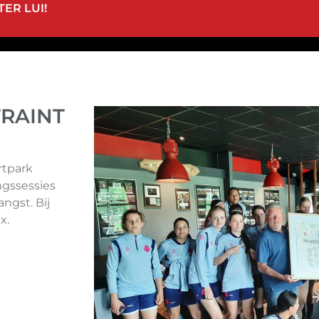
ER LUI!
TRAINT
rtpark
ngssessies
ngst. Bij
x.