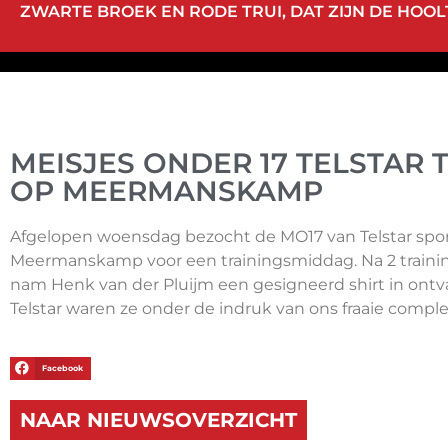
ZWARTE BROEK EN RODE TRUI, DAT ZIJN DE HOOLT
MEISJES ONDER 17 TELSTAR 
OP MEERMANSKAMP
Afgelopen woensdag bezocht de MO17 van Telstar spo
Meermanskamp voor een trainingsmiddag. Na 2 traini
nam Henk van der Pluijm een gesigneerd shirt in ontva
Telstar waren ze onder de indruk van ons fraaie comple
Facebook
NAAR NIEUWSOVERZICHT