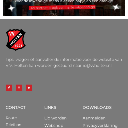
Tips, vragen of aanvullende informatie voor de website van
V.V. Holten kan worden gestuurd naar ic@vvholten.nl
CONTACT
LINKS
DOWNLOADS
Route
Lid worden
Aanmelden
Telefoon
Webshop
Privacyverklaring