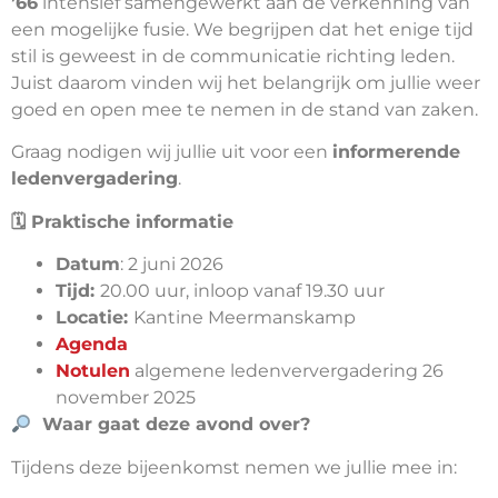
’66
intensief samengewerkt aan de verkenning van
een mogelijke fusie. We begrijpen dat het enige tijd
stil is geweest in de communicatie richting leden.
Juist daarom vinden wij het belangrijk om jullie weer
goed en open mee te nemen in de stand van zaken.
Graag nodigen wij jullie uit voor een
informerende
ledenvergadering
.
🗓
️ Praktische informatie
Datum
: 2 juni 2026
Tijd:
20.00 uur, inloop vanaf 19.30 uur
Locatie:
Kantine Meermanskamp
Agenda
Notulen
algemene ledenververgadering 26
november 2025
Waar gaat deze avond over?
Tijdens deze bijeenkomst nemen we jullie mee in: