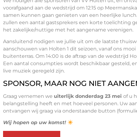
We nodigen alle sponsoren van VV Holten uit, en ont
voorafgaand aan de wedstrijd om 12:15 op Meermans
samen kunnen gaan genieten van een heerlijke lunch
zullen een aantal gastsprekers een korte toelichting 
het zakelijke/nuttige met het aangename verenigen.
Aansluitend nodigen we jullie uit om de laatste thuisw
aanschouwen van Holten 1 dit seizoen, vanaf ons mooi
buitenterras. Om 14:00 is de aftrap van de wedstrijd Hol
Een aantal consumpties wordt beschikbaar gesteld, en
live muziek geregeld zijn.
SPONSOR, MAAR NOG NIET AANG
Graag vernemen we
uiterlijk donderdag 23 mei
of u 
belangstelling heeft en met hoeveel personen. Uw a
ontvangen wij graag via onderstaande button (formuli
Wij hopen op uw komst!