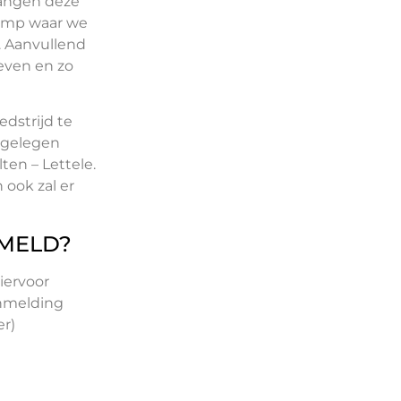
vangen deze
kamp waar we
. Aanvullend
geven en zo
edstrijd te
 gelegen
ten – Lettele.
 ook zal er
EMELD?
hiervoor
anmelding
er)