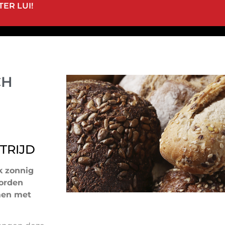
ER LUI!
CH
STRIJD
k zonnig
worden
men met