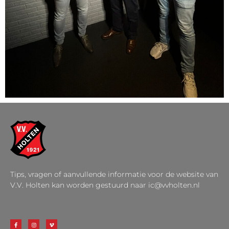
Tips, vragen of aanvullende informatie voor de website van
V.V. Holten kan worden gestuurd naar ic@vvholten.nl