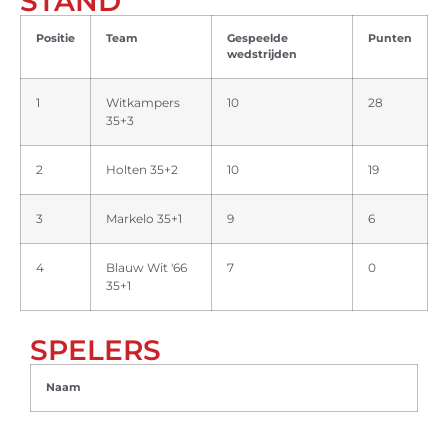
STAND
Positie
Team
Gespeelde
Punten
wedstrijden
1
Witkampers
10
28
35+3
2
Holten 35+2
10
19
3
Markelo 35+1
9
6
4
Blauw Wit '66
7
0
35+1
SPELERS
Naam