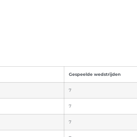
Gespeelde wedstrijden
7
7
7