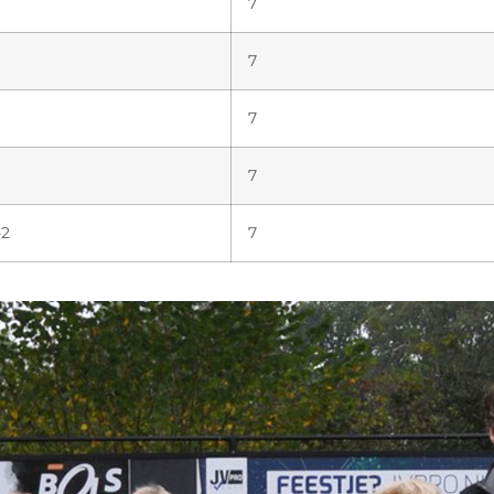
7
7
7
7
-2
7