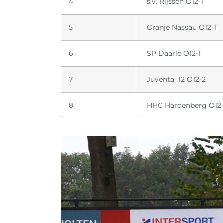
4
s.v. Rijssen O12-1
5
Oranje Nassau O12-1
6
SP Daarle O12-1
7
Juventa '12 O12-2
8
HHC Hardenberg O12