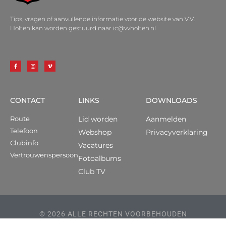
Tips, vragen of aanvullende informatie voor de website van V.V.
Holten kan worden gestuurd naar ic@vvholten.nl
CONTACT
LINKS
DOWNLOADS
Route
Lid worden
Aanmelden
Telefoon
Webshop
Privacyverklaring
Clubinfo
Vacatures
Vertrouwenspersoon
Fotoalbums
Club TV
© 2026 ALLE RECHTEN VOORBEHOUDEN