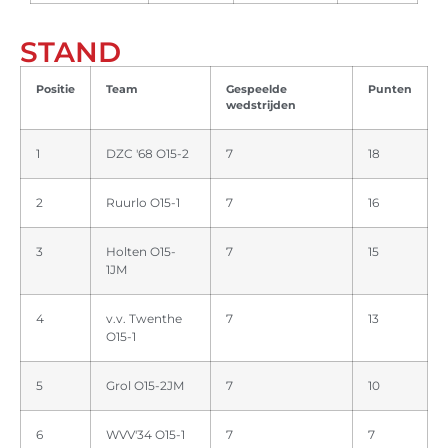
STAND
Positie
Team
Gespeelde
Punten
wedstrijden
1
DZC '68 O15-2
7
18
2
Ruurlo O15-1
7
16
3
Holten O15-
7
15
1JM
4
v.v. Twenthe
7
13
O15-1
5
Grol O15-2JM
7
10
6
WVV'34 O15-1
7
7