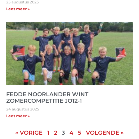
25 augustus 2025
Lees meer »
FEDDE NOORLANDER WINT
ZOMERCOMPETITIE JO12-1
24 augustus 2025
Lees meer »
« VORIGE
1
2
3
4
5
VOLGENDE »